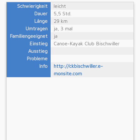
Schwierigkeit
leicht
Dauer
5,5 Std.
Länge
29 km
Umtragen
ja, 3 mal
Familiengeeignet
ja
Einstieg
Canoe-Kayak Club Bischwiller
Ausstieg
Probleme
Info
http://ckbischwiller.e-
monsite.com