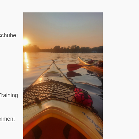
rschuhe
Training
ammen.