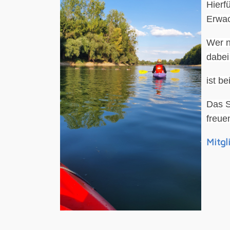
Hierf
Erwac
Wer n
dabei
ist b
Das S
freue
Mitgl